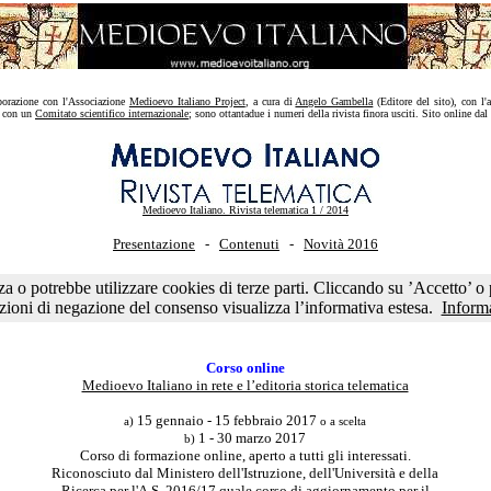
aborazione con l'Associazione
Medioevo Italiano Project
, a cura di
Angelo Gambella
(Editore del sito), con l'
o con un
Comitato scientifico internazionale
; sono ottantadue i numeri della rivista finora usciti. Sito online da
Medioevo Italiano. Rivista telematica 1 / 2014
Presentazione
-
Contenuti
-
Novità 2016
oevo Adriatico'' vol. 6 / 2016
-
CFP periodico telematico ''Storiadelmondo''
se
izza o potrebbe utilizzare cookies di terze parti. Cliccando su ’Accetto’ 
ioni di negazione del consenso visualizza l’informativa estesa.
Informa
Corso online
Medioevo Italiano in rete e l’editoria storica telematica
15 gennaio - 15 febbraio 2017
a)
o a scelta
1 - 30 marzo 2017
b)
Corso di formazione online, aperto a tutti gli interessati.
Riconosciuto dal Ministero dell'Istruzione, dell'Università e della
Ricerca per l'A.S. 2016/17 quale corso di aggiornamento per il