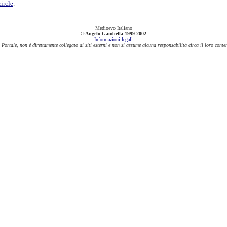
ircle
.
Medioevo Italiano
© Angelo Gambella 1999-2002
Informazioni legali
 Portale, non è direttamente collegato ai siti esterni e non si assume alcuna responsabilità circa il loro conte