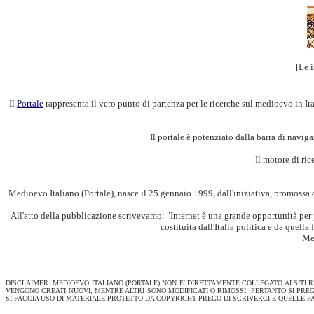
[Le 
Il
Portale
rappresenta il vero punto di partenza per le ricerche sul medioevo in Ital
Il portale è potenziato dalla barra di navig
Il motore di ric
Medioevo Italiano (Portale), nasce il 25 gennaio 1999, dall'iniziativa, promossa da
All'atto della pubblicazione scrivevamo: "Internet è una grande opportunità per pr
costituita dall'Italia politica e da quell
Med
DISCLAIMER. MEDIOEVO ITALIANO (PORTALE) NON E' DIRETTAMENTE COLLEGATO AI SITI 
VENGONO CREATI NUOVI, MENTRE ALTRI SONO MODIFICATI O RIMOSSI, PERTANTO SI PRE
SI FACCIA USO DI MATERIALE PROTETTO DA COPYRIGHT PREGO DI SCRIVERCI E QUELLE 