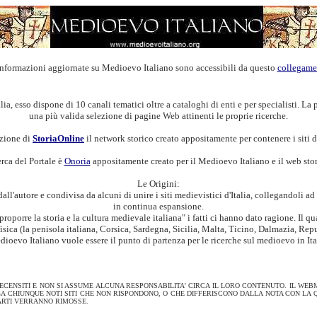
informazioni aggiornate su Medioevo Italiano sono accessibili da questo
collegame
ia, esso dispone di 10 canali tematici oltre a cataloghi di enti e per specialisti. La 
una più valida selezione di pagine Web attinenti le proprie ricerche.
azione di
StoriaOnline
il network storico creato appositamente per contenere i siti del
erca del Portale è
Onoria
appositamente creato per il Medioevo Italiano e il web sto
Le Origini:
ll'autore e condivisa da alcuni di unire i siti medievistici d'Italia, collegandoli ad
in continua espansione.
oporre la storia e la cultura medievale italiana" i fatti ci hanno dato ragione. Il 
a fisica (la penisola italiana, Corsica, Sardegna, Sicilia, Malta, Ticino, Dalmazia, Re
ioevo Italiano vuole essere il punto di partenza per le ricerche sul medioevo in Ita
RECENSITI E NON SI ASSUME ALCUNA RESPONSABILITA' CIRCA IL LORO CONTENUTO. IL WE
GA CHIUNQUE NOTI SITI CHE NON RISPONDONO, O CHE DIFFERISCONO DALLA NOTA CON LA
PARTI VERRANNO RIMOSSE.