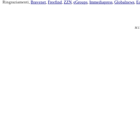
Ringraziamenti,
Bravenet
,
Freefind
,
ZZN
,
eGroups
,
Immediapress
,
Globalnews
,
Ec
M.I.