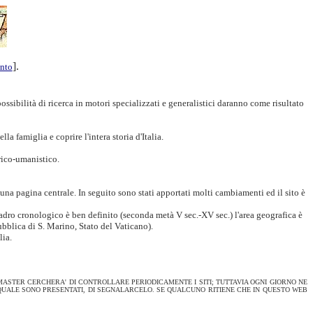
].
nto
possibilità di ricerca in motori specializzati e generalistici daranno come risultato
la famiglia e coprire l'intera storia d'Italia.
rico-umanistico.
 una pagina centrale. In seguito sono stati apportati molti cambiamenti ed il sito è
quadro cronologico è ben definito (seconda metà V sec.-XV sec.) l'area geografica è
pubblica di S. Marino, Stato del Vaticano).
lia.
BMASTER CERCHERA' DI CONTROLLARE PERIODICAMENTE I SITI; TUTTAVIA OGNI GIORNO NE
 QUALE SONO PRESENTATI, DI SEGNALARCELO. SE QUALCUNO RITIENE CHE IN QUESTO WEB