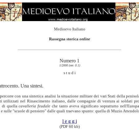
Medioevo Italiano
Rassegna storica
online
Numero 1
1/2000 (ver. 0.1)
s t u d i
attrocento. Una sintesi.
ripercorre con una sintetica analisi la situazione militare dei vari Stati della pen
i utilizzati nel Rinascimento italiano, dalle compagnie di ventura ai soldati pr
i di quella
cavalleria feudale
che tanto aveva significato soprattutto nell'Europa
a e sulle "scuole di pensiero" dalle quali traevano spunto: quella di Muzio Attendol
l e g g i
(PDF 60 kb)