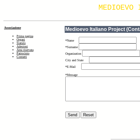
MEDIOEVO 
Associazione
Medioevo Italiano Project (Con
Prima pagina
Organi
*Name
Statuto
Adesioni
*Surname
Area riservata
Patrocinio
Organization
Contatti
City and State
*E-Mail
*Message