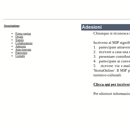
Associazione
Adesioni
Chiunque si riconosca 
Prima pagina
Organi
Statuto
Iscriversi al MIP signif
Collaborazioni
Adesioni
1. partecipare attraver
Area riservata
2. ricevere a casa una 
Patrocinio
Contatti
3. presentare contribut
4. partecipare ai conve
5. ricevere via e.mail 
'StoriaOnline'. Il MIP p
turistico-culturali.
Clicca qui per iscriver
Per ulteriori informazio