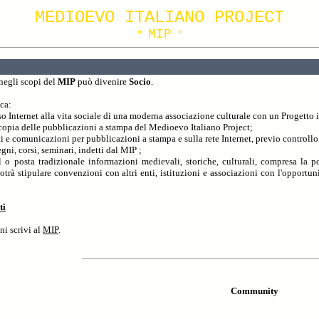
MEDIOEVO ITALIANO PROJECT
MIP
"
"
negli scopi del
MIP
può divenire
Socio
.
ica:
so Internet alla vita sociale di una moderna associazione culturale con un Progetto
copia delle pubblicazioni a stampa del Medioevo Italiano Project;
i e comunicazioni per pubblicazioni a stampa e sulla rete Internet, previo controll
gni, corsi, seminari, indetti dal MIP
;
o posta tradizionale informazioni medievali, storiche, culturali, compresa la poss
otrà stipulare convenzioni con altri enti, istituzioni e associazioni con l'opportunità
ti
ni scrivi al
MIP
.
Community