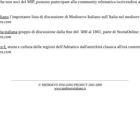
anche non soci del MIP, possono partecipare alla community telematica iscrivendosi ai
liano
l´importante lista di discussione di Medioevo Italiano sull´Italia nel medioe
ps.com
ria-italiana
gruppo di discussione dalla fine del ´400 al 1861, parte di StoriaOnline
ps.com
co-L
storia e cultura delle regioni dell'Adriatico dall'antichità classica all'età cont
ps.com
© MEDIOEVO ITALIANO PROJECT 2001-2009
www.medioevoitaliano.it