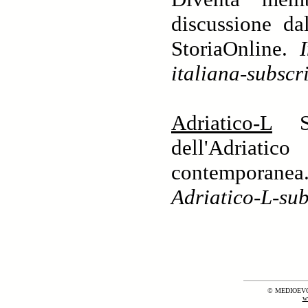
discussione da
StoriaOnline.
italiana-subs
Adriatico-L
St
dell'Adriatic
contemporan
Adriatico-L-s
© MEDIOEVO
w