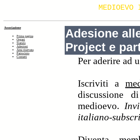
MEDIOEVO 
Associazione
Adesione alle
Prima pagina
Organi
Project e par
Statuto
Adesioni
Area riservata
Patrocinio
Contatti
Per aderire ad u
Iscriviti a
med
discussione di
medioevo.
Inv
italiano-subs
Diventa me